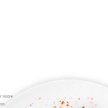
r notre
on.