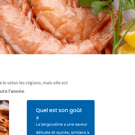
rie selon les régions, mais elle est
ute l’année
.
Quel est son goût
?
La langoustine a une saveur
délicate et sucrée, similaire à