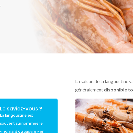
.
La saison de la langoustine va
généralement
disponible to
Le saviez-vous ?
La langoustine est
souvent surnommée le
« homard du pauvre » en