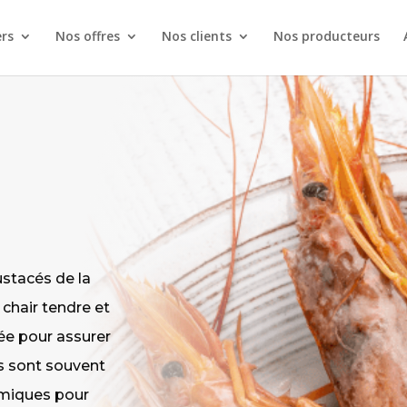
rs
Nos offres
Nos clients
Nos producteurs
ustacés de la
 chair tendre et
ée pour assurer
es sont souvent
omiques pour