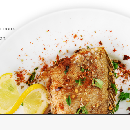
r notre
on.