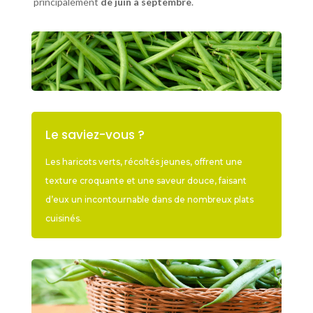
principalement
de juin à septembre
.
Le saviez-vous ?
Les haricots verts, récoltés jeunes, offrent une
texture croquante et une saveur douce, faisant
d’eux un incontournable dans de nombreux plats
cuisinés.