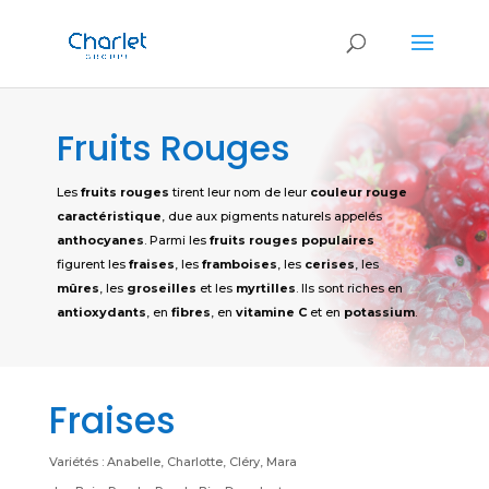
Fruits Rouges
Les
fruits rouges
tirent leur nom de leur
couleur rouge
caractéristique
, due aux pigments naturels appelés
anthocyanes
. Parmi les
fruits rouges populaires
figurent les
fraises
, les
framboises
, les
cerises
, les
mûres
, les
groseilles
et les
myrtilles
. Ils sont riches en
antioxydants
, en
fibres
, en
vitamine C
et en
potassium
.
Fraises
Variétés : Anabelle, Charlotte, Cléry, Mara